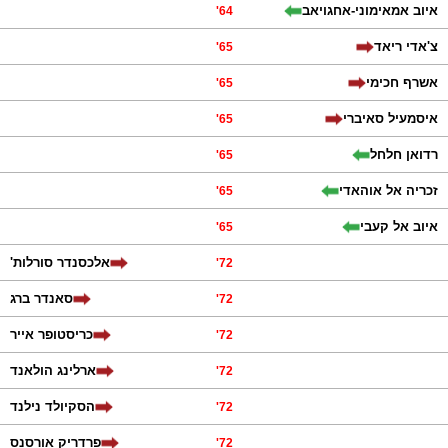
איוב אמאימוני-אחגויאב
'
64
צ'אדי ריאד
'
65
אשרף חכימי
'
65
איסמעיל סאיברי
'
65
רדואן חלחל
'
65
זכריה אל אוהאדי
'
65
איוב אל קעבי
'
65
אלכסנדר סורלות'
'
72
סאנדר ברג
'
72
כריסטופר אייר
'
72
ארלינג הולאנד
'
72
הסקיולד נילנד
'
72
פרדריק אורסנס
'
72