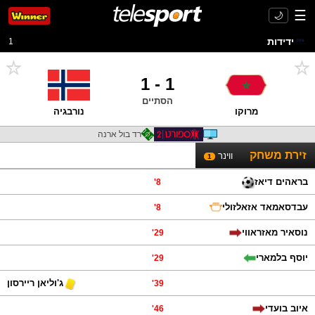
☰
🌙
ידידות
1
1
-
1
הסתיים
מרוקו
נורבגיה
רד בול ארנה
זירת משחק
ווינר
1
בראהים דיאז
'
8
עבדסאמאד אזאלזולי
'
8
נוסאיר מאזראווי
'
29
יוסף בלמארי
'
29
ג'וליאן ריירסון
'
39
איוב בועדי
'
46