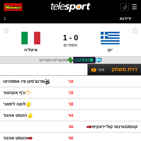
☰
🌙
ידידות
1
1
-
0
הסתיים
יוון
איטליה
פאנקריטיו סטדיום
זירת משחק
ווינר
1
פרנצ'סקו פיו אספוזיטו
'
18
ג'ף אקהטור
'
18
לוקה ליפאני
'
38
הונסט אהנור
'
44
קונסטנטינוס קולייראקיס
'
46
הונסט אהנור
'
46