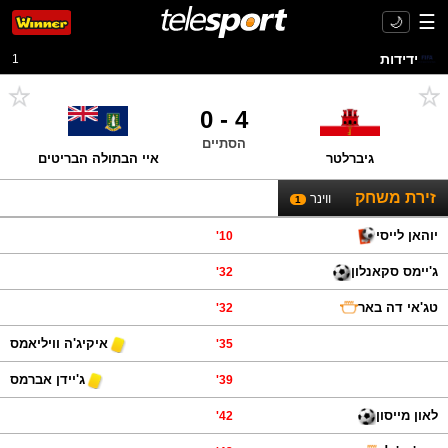
☰
🌙
ידידות
1
0
-
4
הסתיים
גיברלטר
איי הבתולה הבריטים
זירת משחק
ווינר
1
יוהאן לייסי
'
10
ג'יימס סקאנלון
'
32
טג'אי דה באר
'
32
איקיג'ה וויליאמס
'
35
ג'יידן אברמס
'
39
לאון מייסון
'
42