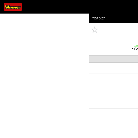
רבע גמר
די