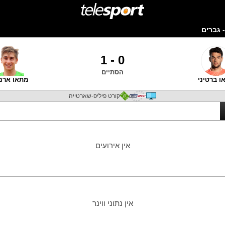
 גברים
1
-
0
הסתיים
ו ברטיני
מתאו ארנל
קורט פיליפ-שארטייה
אין אירועים
אין נתוני ווינר