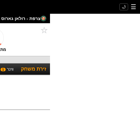
☰
🌙
צרפת - רולאן גארוס -
מתא
זירת משחק
ווינר
1