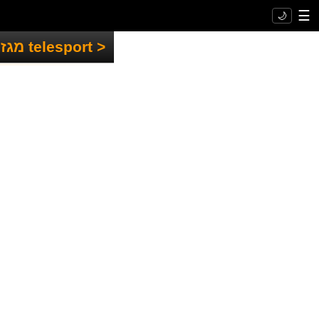
☰
🌙
<
telesport מגזין